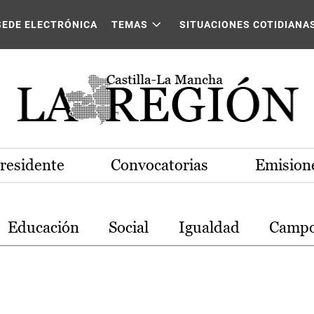
stilla-La Mancha
SEDE ELECTRÓNICA
TEMAS
SITUACIONES COTIDIANA
Presidente
Convocatorias
Emisione
Educación
Social
Igualdad
Camp