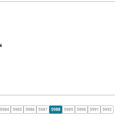
s
5984
5985
5986
5987
5988
5989
5990
5991
5992