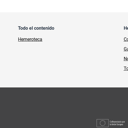
Todo el contenido
H
Hemeroteca
Co
Ga
No
To