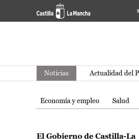
Noticias de la región de Ca
Pasar al contenido principal
Noticias
Actualidad del 
Temas
Economía y empleo
Salud
El Gobierno de Castilla-La