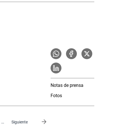
Notas de prensa
Fotos
…
Siguiente página
Siguiente