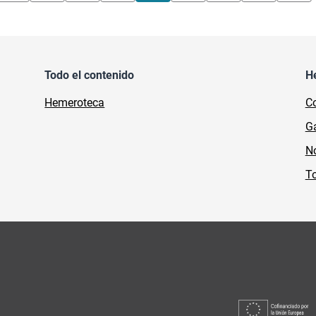
Todo el contenido
H
Hemeroteca
Co
Ga
No
To