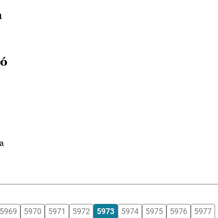
a
ró
la
5969
5970
5971
5972
5973
5974
5975
5976
5977