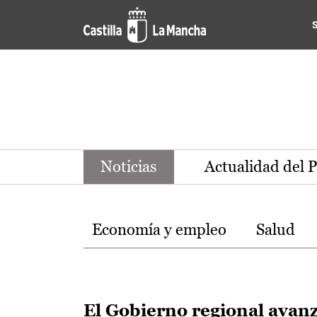
Noticias de la región de Ca
Pasar al contenido principal
Noticias
Actualidad del 
Temas
Economía y empleo
Salud
El Gobierno regional avan