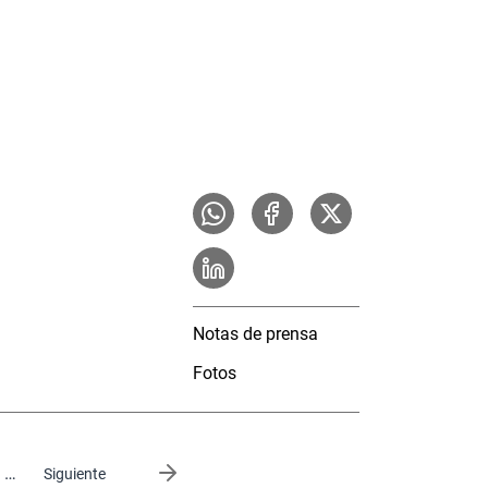
Notas de prensa
Fotos
…
Siguiente página
Siguiente