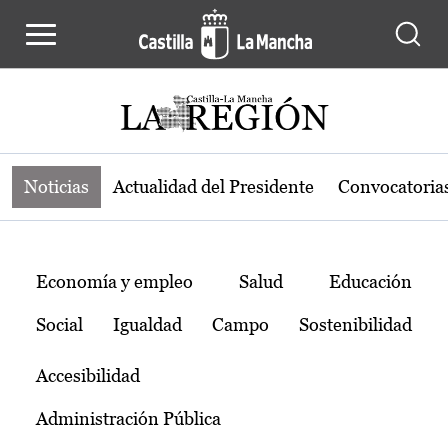
Noticias de la región de Castilla-L
Pasar al contenido principal
Noticias
Actualidad del Presidente
Convocatoria
Temas
Economía y empleo
Salud
Educación
Social
Igualdad
Campo
Sostenibilidad
Accesibilidad
Administración Pública