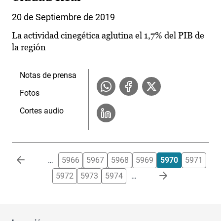
20 de Septiembre de 2019
La actividad cinegética aglutina el 1,7% del PIB de
la región
Notas de prensa
Fotos
Cortes audio
Paginación
…
5966
5967
5968
5969
5970
5971
5972
5973
5974
…