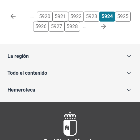
Paginación
…
5920
5921
5922
5923
5924
5925
5926
5927
5928
…
La región
Todo el contenido
Hemeroteca