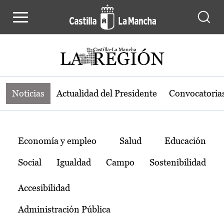
Noticias de la región de Castilla-L
Pasar al contenido principal
Noticias
Actualidad del Presidente
Convocatoria
Temas
Economía y empleo
Salud
Educación
Social
Igualdad
Campo
Sostenibilidad
Accesibilidad
Administración Pública