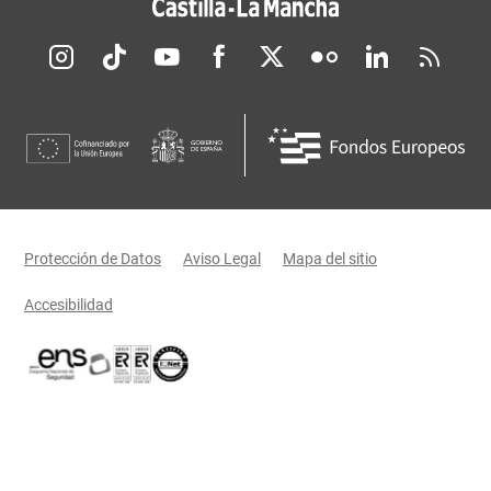
Redes sociales JCCM
Menú legal
Protección de Datos
Aviso Legal
Mapa del sitio
Accesibilidad
Certificaciones oficiales del Gobierno de Castilla-La Mancha