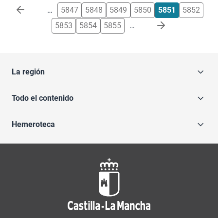
Paginación
…
5847
5848
5849
5850
5851
5852
5853
5854
5855
…
La región
Todo el contenido
Hemeroteca