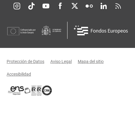
Redes sociales JCCM
Menú legal
Protección de Datos
Aviso Legal
Mapa del sitio
Accesibilidad
Certificaciones oficiales del Gobierno de Castilla-La Mancha