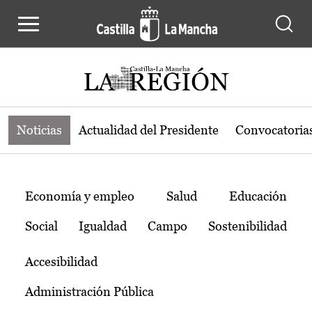
Noticias de la región de Castilla-L
Pasar al contenido principal
Noticias
Actualidad del Presidente
Convocatoria
Temas
Economía y empleo
Salud
Educación
Social
Igualdad
Campo
Sostenibilidad
Accesibilidad
Administración Pública