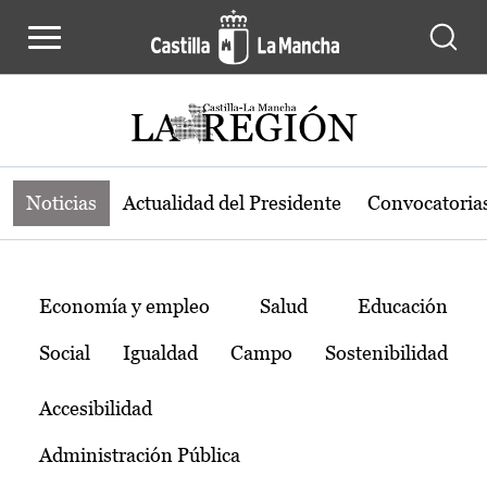
Noticias de la región de Castilla-L
Pasar al contenido principal
Noticias
Actualidad del Presidente
Convocatoria
Temas
Economía y empleo
Salud
Educación
Social
Igualdad
Campo
Sostenibilidad
Accesibilidad
Administración Pública