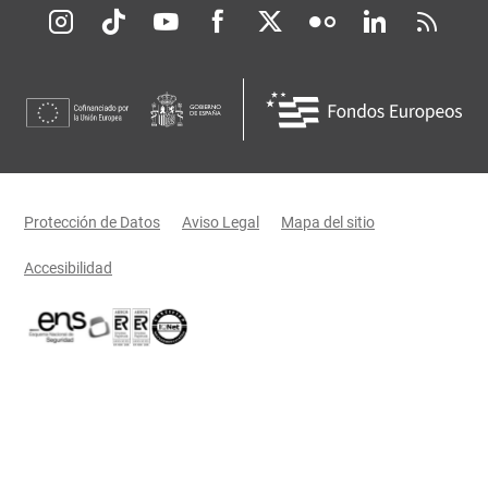
Redes sociales JCCM
Menú legal
Protección de Datos
Aviso Legal
Mapa del sitio
Accesibilidad
Certificaciones oficiales del Gobierno de Castilla-La Mancha