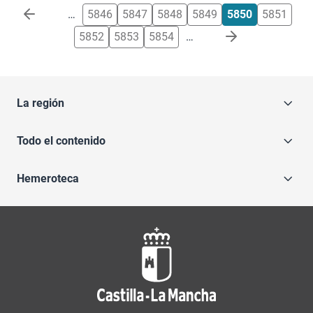
Paginación
…
5846
5847
5848
5849
5850
5851
5852
5853
5854
…
La región
Todo el contenido
Hemeroteca