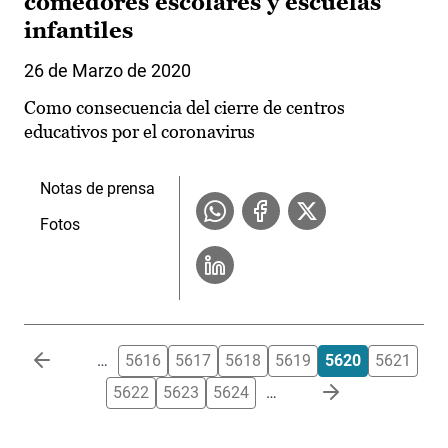
comedores escolares y escuelas
infantiles
26 de Marzo de 2020
Como consecuencia del cierre de centros
educativos por el coronavirus
Notas de prensa
Fotos
Paginación
…
5616
5617
5618
5619
5620
5621
5622
5623
5624
…