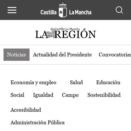
Noticias de la región de Castilla-L
Pasar al contenido principal
Noticias
Actualidad del Presidente
Convocatoria
Temas
Economía y empleo
Salud
Educación
Social
Igualdad
Campo
Sostenibilidad
Accesibilidad
Administración Pública