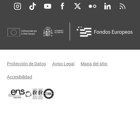
Redes sociales JCCM
Menú legal
Protección de Datos
Aviso Legal
Mapa del sitio
Accesibilidad
Certificaciones oficiales del Gobierno de Castilla-La Mancha