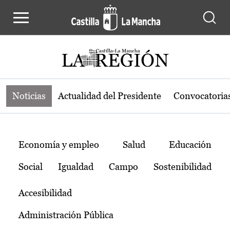
Noticias de la región de Castilla-L
Pasar al contenido principal
Noticias
Actualidad del Presidente
Convocatoria
Temas
Economía y empleo
Salud
Educación
Social
Igualdad
Campo
Sostenibilidad
Accesibilidad
Administración Pública