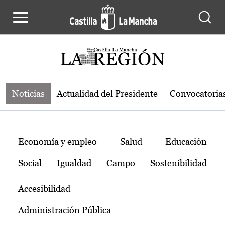
Noticias de la región de Castilla-L
Pasar al contenido principal
Noticias
Actualidad del Presidente
Convocatoria
Temas
Economía y empleo
Salud
Educación
Social
Igualdad
Campo
Sostenibilidad
Accesibilidad
Administración Pública