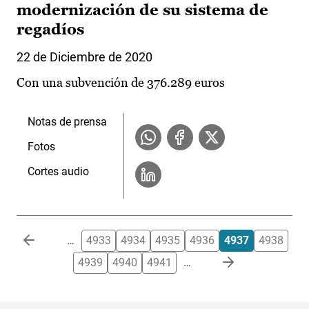
modernización de su sistema de
regadíos
22 de Diciembre de 2020
Con una subvención de 376.289 euros
Notas de prensa
Fotos
Cortes audio
Paginación
…
4933
4934
4935
4936
4937
4938
4939
4940
4941
…