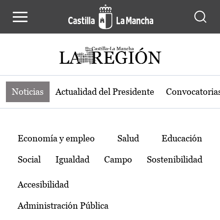
Noticias de la región de Castilla-L
Pasar al contenido principal
Noticias
Actualidad del Presidente
Convocatoria
Temas
Economía y empleo
Salud
Educación
Social
Igualdad
Campo
Sostenibilidad
Accesibilidad
Administración Pública