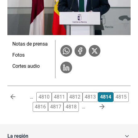
Notas de prensa
Fotos
Cortes audio
Paginación
…
4810
4811
4812
4813
4814
4815
4816
4817
4818
…
La región