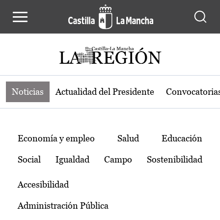
Noticias de la región de Castilla-L
Pasar al contenido principal
Noticias
Actualidad del Presidente
Convocatoria
Temas
Economía y empleo
Salud
Educación
Social
Igualdad
Campo
Sostenibilidad
Accesibilidad
Administración Pública