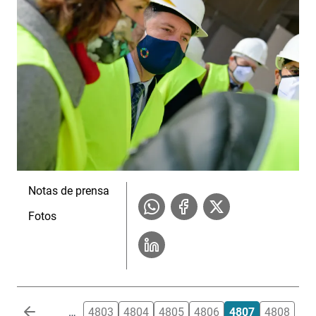
Notas de prensa
Fotos
Paginación
…
4803
4804
4805
4806
4807
4808