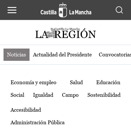
Noticias de la región de Castilla-L
Pasar al contenido principal
Noticias
Actualidad del Presidente
Convocatoria
Temas
Economía y empleo
Salud
Educación
Social
Igualdad
Campo
Sostenibilidad
Accesibilidad
Administración Pública