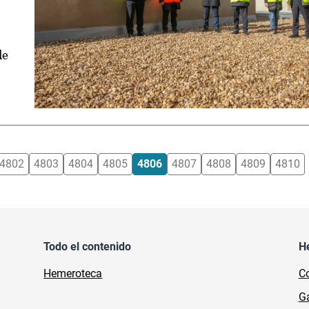
de
4802
4803
4804
4805
4806
4807
4808
4809
4810
Todo el contenido
H
Hemeroteca
Co
Ga