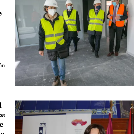
e
ión
l
ce
e
 a