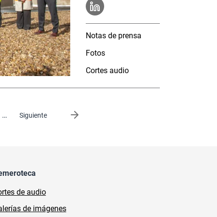
Notas de prensa
Fotos
Cortes audio
…
Siguiente página
Siguiente
emeroteca
rtes de audio
lerías de imágenes