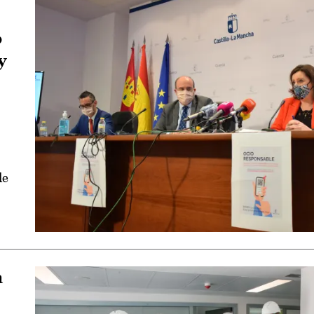
o
y
de
a