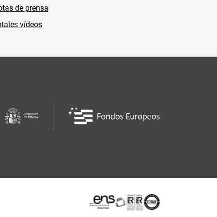
tas de prensa
tales vídeos
Certificaciones o