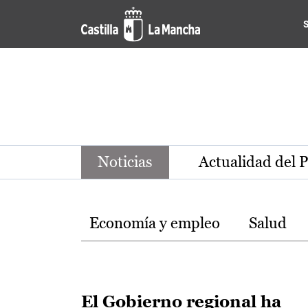
Noticias de la región de Ca
Pasar al contenido principal
Noticias
Actualidad del 
Temas
Economía y empleo
Salud
El Gobierno regional ha