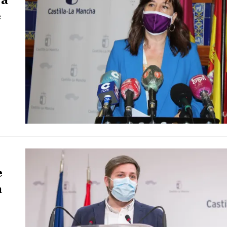
e
e
a