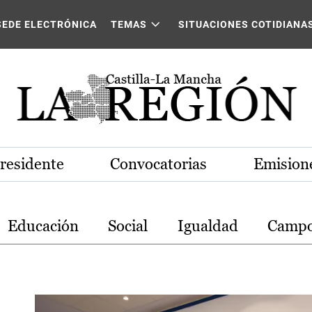
stilla-La Mancha
SEDE ELECTRÓNICA
TEMAS
SITUACIONES COTIDIANA
Presidente
Convocatorias
Emisione
Educación
Social
Igualdad
Camp