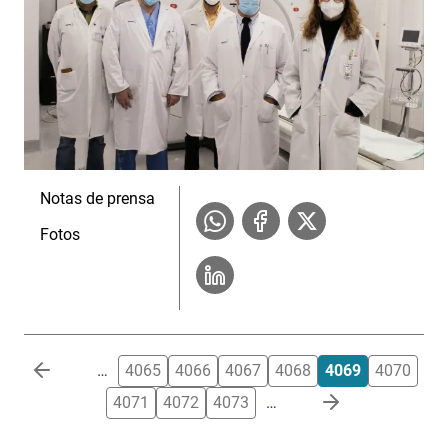
Notas de prensa
Fotos
Paginación
…
4065
4066
4067
4068
4069
4070
4071
4072
4073
…