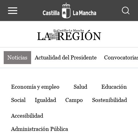
Noticias de la región de Castilla-L
Pasar al contenido principal
Noticias
Actualidad del Presidente
Convocatoria
Temas
Economía y empleo
Salud
Educación
Social
Igualdad
Campo
Sostenibilidad
Accesibilidad
Administración Pública