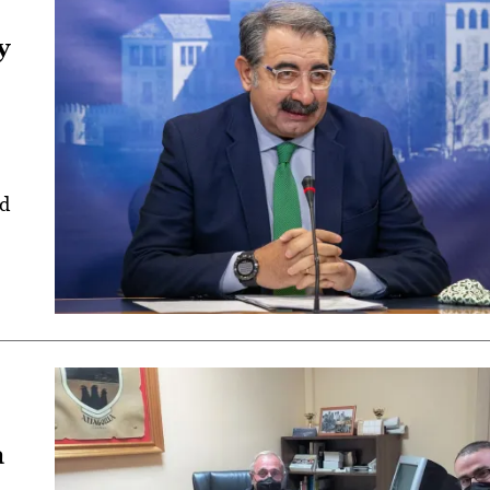
y
ad
a