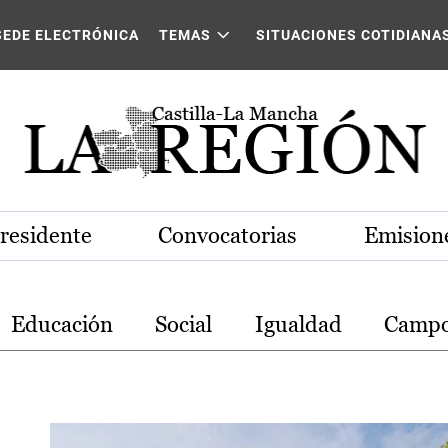
stilla-La Mancha
SEDE ELECTRÓNICA
TEMAS
SITUACIONES COTIDIANA
Presidente
Convocatorias
Emisione
Educación
Social
Igualdad
Camp