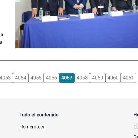
da
s
4053
4054
4055
4056
4057
4058
4059
4060
4061
Todo el contenido
H
Hemeroteca
Co
Ga