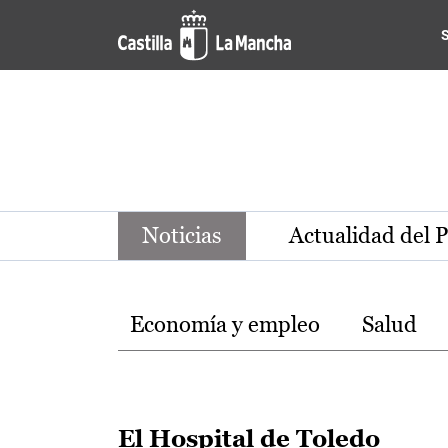
Noticias de la región de Ca
Pasar al contenido principal
Noticias
Actualidad del 
Temas
Economía y empleo
Salud
El Hospital de Toledo