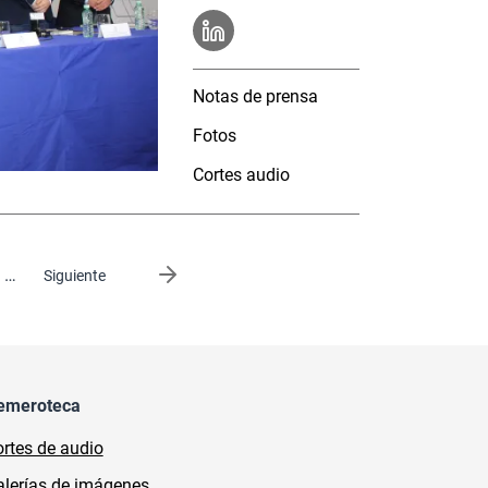
Notas de prensa
Fotos
Cortes audio
…
Siguiente página
Siguiente
emeroteca
rtes de audio
lerías de imágenes