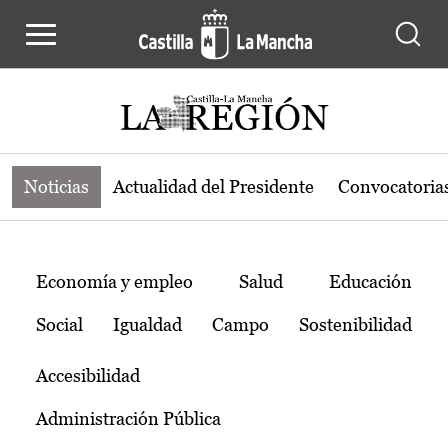
Noticias de la región de Castilla-L
Pasar al contenido principal
Noticias
Actualidad del Presidente
Convocatoria
Temas
Economía y empleo
Salud
Educación
Social
Igualdad
Campo
Sostenibilidad
Accesibilidad
Administración Pública