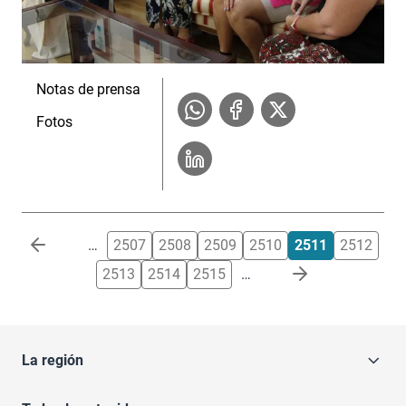
Notas de prensa
Fotos
Paginación
…
2507
2508
2509
2510
2511
2512
2513
2514
2515
…
La región