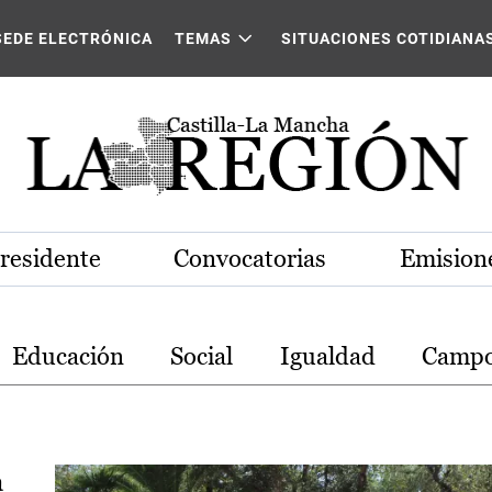
stilla-La Mancha
SEDE ELECTRÓNICA
TEMAS
SITUACIONES COTIDIANA
Presidente
Convocatorias
Emisione
Educación
Social
Igualdad
Camp
a