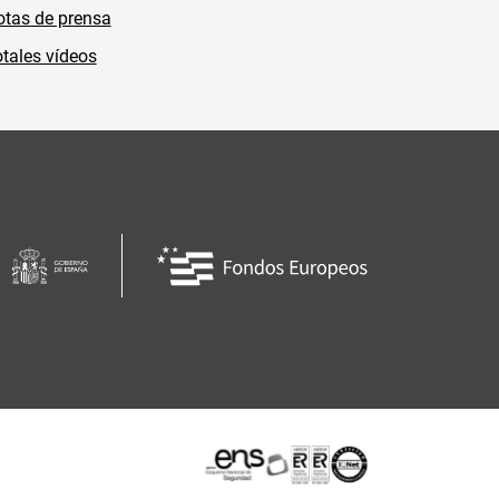
tas de prensa
tales vídeos
Certificaciones o