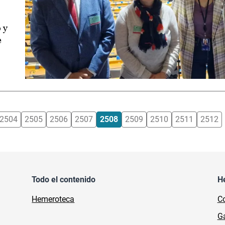
 y
e
2504
2505
2506
2507
2508
2509
2510
2511
2512
Todo el contenido
H
Hemeroteca
Co
Ga