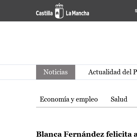
Noticias de la región de Ca
Pasar al contenido principal
Noticias
Actualidad del 
Temas
Economía y empleo
Salud
Blanca Fernández felicita 