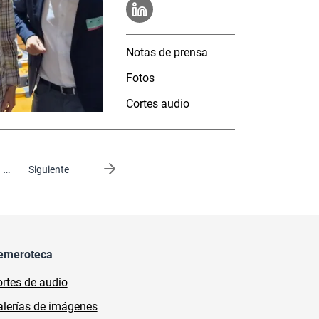
Notas de prensa
Fotos
Cortes audio
…
Siguiente página
Siguiente
emeroteca
rtes de audio
lerías de imágenes