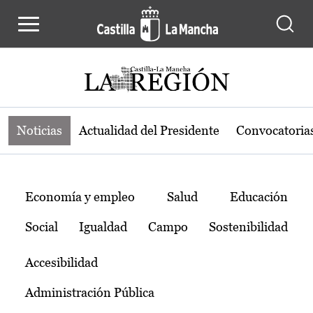
Noticias de la región de Castilla-L
Pasar al contenido principal
Noticias
Actualidad del Presidente
Convocatoria
Temas
Economía y empleo
Salud
Educación
Social
Igualdad
Campo
Sostenibilidad
Accesibilidad
Administración Pública