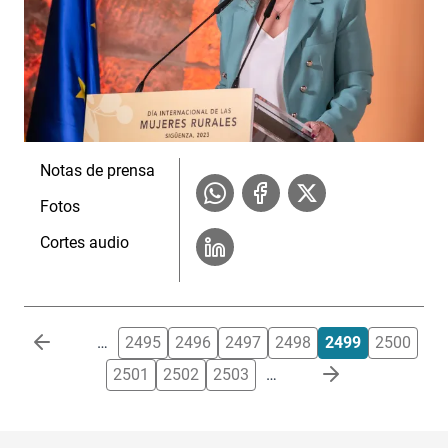
Notas de prensa
Fotos
Cortes audio
Paginación
…
2495
2496
2497
2498
2499
2500
2501
2502
2503
…