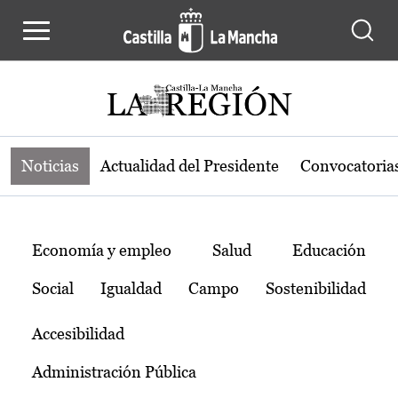
Noticias de la región de Castilla-L
Pasar al contenido principal
Noticias
Actualidad del Presidente
Convocatoria
Temas
Economía y empleo
Salud
Educación
Social
Igualdad
Campo
Sostenibilidad
Accesibilidad
Administración Pública