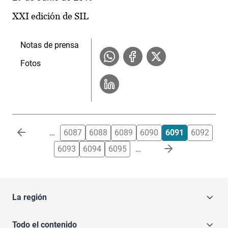
XXI edición de SIL
Notas de prensa
Fotos
Paginación
…
6087
6088
6089
6090
6091
6092
6093
6094
6095
…
La región
Todo el contenido