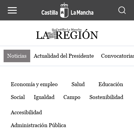
Noticias de la región de Castilla-L
Pasar al contenido principal
Noticias
Actualidad del Presidente
Convocatoria
Temas
Economía y empleo
Salud
Educación
Social
Igualdad
Campo
Sostenibilidad
Accesibilidad
Administración Pública