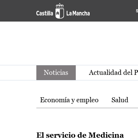
Noticias de la región de Ca
Pasar al contenido principal
Noticias
Actualidad del 
Temas
Economía y empleo
Salud
El servicio de Medicina