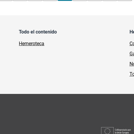
Todo el contenido
H
Hemeroteca
Co
Ga
No
To