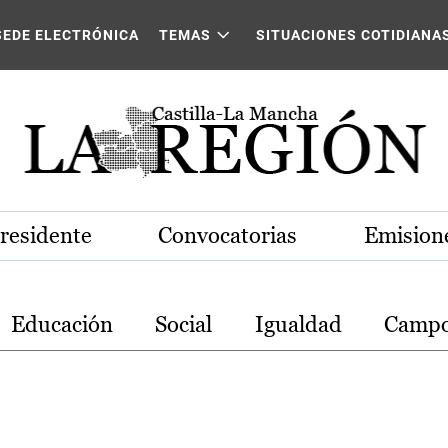
stilla-La Mancha
SEDE ELECTRÓNICA
TEMAS
SITUACIONES COTIDIANA
Presidente
Convocatorias
Emisione
Educación
Social
Igualdad
Camp