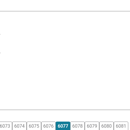
a
n
6073
6074
6075
6076
6077
6078
6079
6080
6081