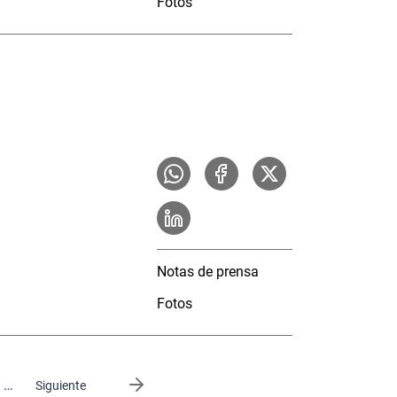
Fotos
Notas de prensa
Fotos
…
Siguiente página
Siguiente