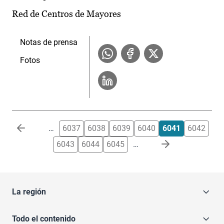
Red de Centros de Mayores
Notas de prensa
Fotos
Paginación
…
6037
6038
6039
6040
6041
6042
6043
6044
6045
…
La región
Todo el contenido