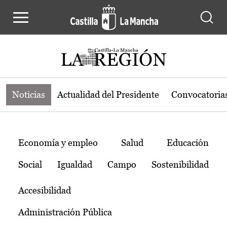
Noticias de la región de Castilla-L
Pasar al contenido principal
Noticias
Actualidad del Presidente
Convocatoria
Temas
Economía y empleo
Salud
Educación
Social
Igualdad
Campo
Sostenibilidad
Accesibilidad
Administración Pública