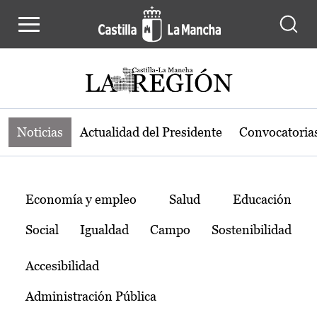
Noticias de la región de Castilla-L
Pasar al contenido principal
Noticias
Actualidad del Presidente
Convocatoria
Temas
Economía y empleo
Salud
Educación
Social
Igualdad
Campo
Sostenibilidad
Accesibilidad
Administración Pública