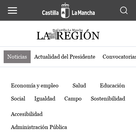
Noticias de la región de Castilla-L
Pasar al contenido principal
Noticias
Actualidad del Presidente
Convocatoria
Temas
Economía y empleo
Salud
Educación
Social
Igualdad
Campo
Sostenibilidad
Accesibilidad
Administración Pública