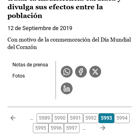
divulga sus efectos entre la
población
12 de Septiembre de 2019
Con motivo de la conmemoración del Día Mundial
del Corazón
Notas de prensa
Fotos
Paginación
…
5989
5990
5991
5992
5993
5994
5995
5996
5997
…