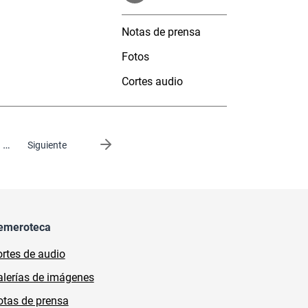
Notas de prensa
Fotos
Cortes audio
…
Siguiente página
Siguiente
emeroteca
rtes de audio
lerías de imágenes
tas de prensa