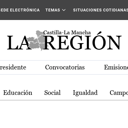
stilla-La Mancha
SEDE ELECTRÓNICA
TEMAS
SITUACIONES COTIDIANA
Presidente
Convocatorias
Emisione
Educación
Social
Igualdad
Camp