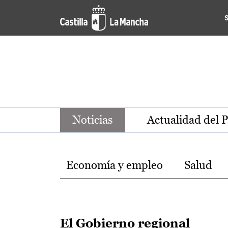
Noticias de la región de Ca
Pasar al contenido principal
Noticias
Actualidad del 
Temas
Economía y empleo
Salud
El Gobierno regional