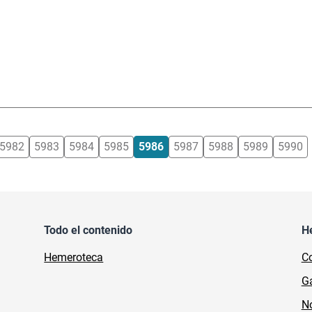
5982
5983
5984
5985
5986
5987
5988
5989
5990
Todo el contenido
H
Hemeroteca
Co
Ga
No