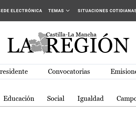
stilla-La Mancha
SEDE ELECTRÓNICA
TEMAS
SITUACIONES COTIDIANA
Presidente
Convocatorias
Emisione
Educación
Social
Igualdad
Camp