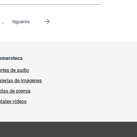
…
Siguiente página
Siguiente
emeroteca
rtes de audio
lerías de imágenes
tas de prensa
tales vídeos