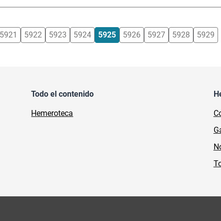
5921
5922
5923
5924
5925
5926
5927
5928
5929
Todo el contenido
H
Hemeroteca
Co
Ga
No
To