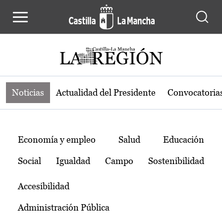
Noticias de la región de Castilla-L
Pasar al contenido principal
Noticias
Actualidad del Presidente
Convocatoria
Temas
Economía y empleo
Salud
Educación
Social
Igualdad
Campo
Sostenibilidad
Accesibilidad
Administración Pública