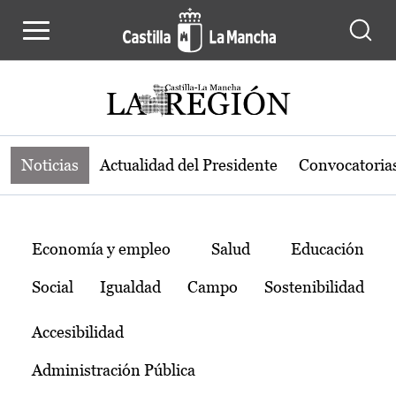
Noticias de la región de Castilla-L
Pasar al contenido principal
Noticias
Actualidad del Presidente
Convocatoria
Temas
Economía y empleo
Salud
Educación
Social
Igualdad
Campo
Sostenibilidad
Accesibilidad
Administración Pública