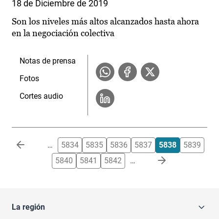
18 de Diciembre de 2019
Son los niveles más altos alcanzados hasta ahora
en la negociación colectiva
Notas de prensa
Fotos
Cortes audio
Paginación
…
5834
5835
5836
5837
5838
5839
5840
5841
5842
…
La región