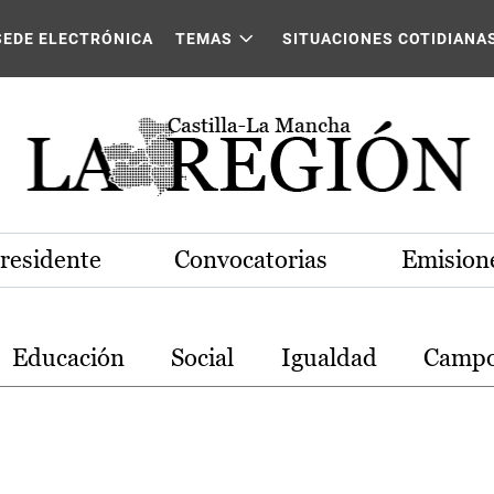
stilla-La Mancha
SEDE ELECTRÓNICA
TEMAS
SITUACIONES COTIDIANA
Presidente
Convocatorias
Emisione
Educación
Social
Igualdad
Camp