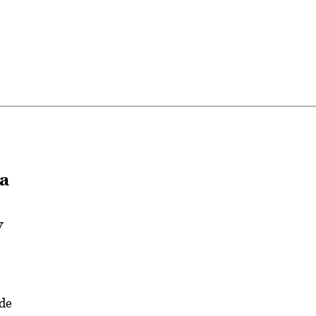
a
y
 de