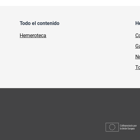
Todo el contenido
H
Hemeroteca
Co
Ga
No
To