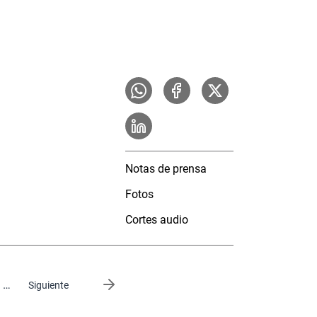
Notas de prensa
Fotos
Cortes audio
…
Siguiente página
Siguiente