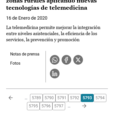
zonas rurales aplicando nuevas
tecnologías de telemedicina
16 de Enero de 2020
La telemedicina permite mejorar la integración
entre niveles asistenciales, la eficiencia de los
servicios, la prevención y promoción
Notas de prensa
Fotos
Paginación
…
5789
5790
5791
5792
5793
5794
5795
5796
5797
…