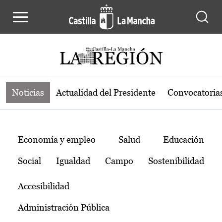
Noticias de la región de Castilla-L
Pasar al contenido principal
Noticias
Actualidad del Presidente
Convocatoria
Temas
Economía y empleo
Salud
Educación
Social
Igualdad
Campo
Sostenibilidad
Accesibilidad
Administración Pública