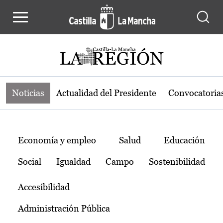
Noticias de la región de Castilla-L
Pasar al contenido principal
Noticias
Actualidad del Presidente
Convocatoria
Temas
Economía y empleo
Salud
Educación
Social
Igualdad
Campo
Sostenibilidad
Accesibilidad
Administración Pública