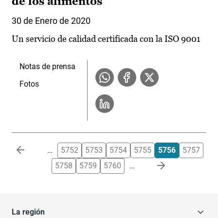
de los alimentos
30 de Enero de 2020
Un servicio de calidad certificada con la ISO 9001
Notas de prensa
Fotos
Paginación
…
5752
5753
5754
5755
5756
5757
5758
5759
5760
…
La región