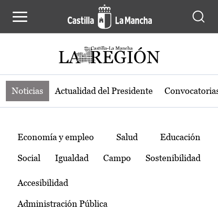
Noticias de la región de Castilla-L
Pasar al contenido principal
Noticias
Actualidad del Presidente
Convocatoria
Temas
Economía y empleo
Salud
Educación
Social
Igualdad
Campo
Sostenibilidad
Accesibilidad
Administración Pública