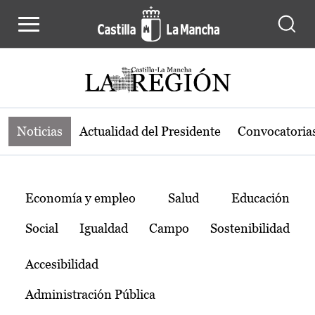
Noticias de la región de Castilla-L
Pasar al contenido principal
Noticias
Actualidad del Presidente
Convocatoria
Temas
Economía y empleo
Salud
Educación
Social
Igualdad
Campo
Sostenibilidad
Accesibilidad
Administración Pública