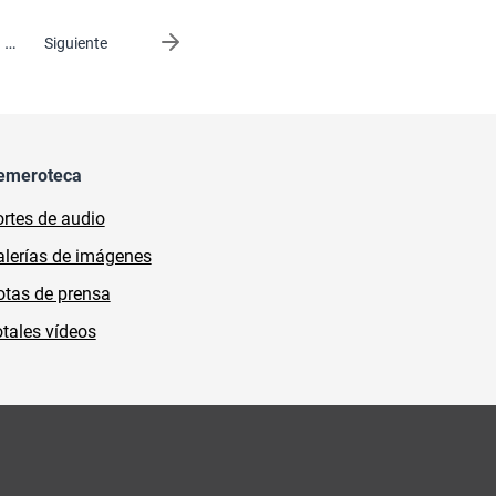
…
Siguiente página
Siguiente
emeroteca
rtes de audio
lerías de imágenes
tas de prensa
tales vídeos