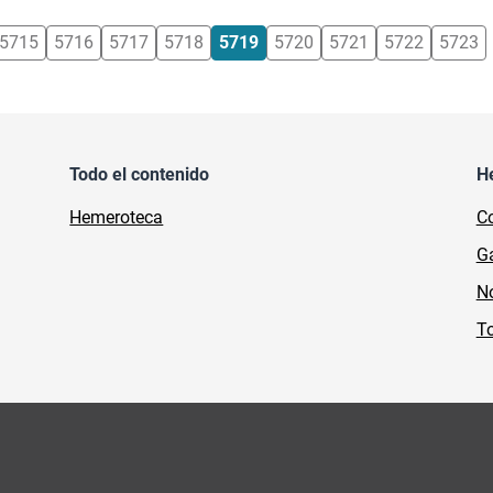
5715
5716
5717
5718
5719
5720
5721
5722
5723
Todo el contenido
H
Hemeroteca
Co
Ga
No
To