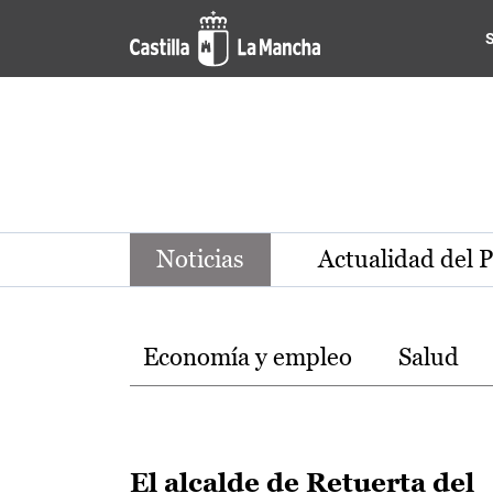
Noticias de la región de Ca
Pasar al contenido principal
Noticias
Actualidad del 
Temas
Economía y empleo
Salud
El alcalde de Retuerta del