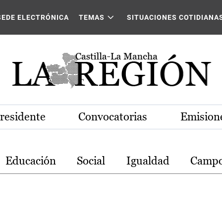
stilla-La Mancha
SEDE ELECTRÓNICA
TEMAS
SITUACIONES COTIDIANA
Presidente
Convocatorias
Emisione
Educación
Social
Igualdad
Camp