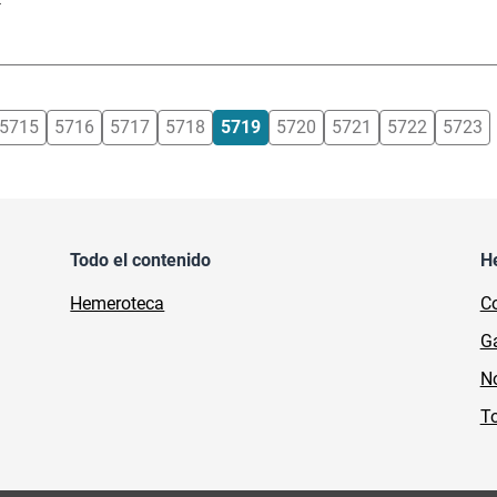
5715
5716
5717
5718
5719
5720
5721
5722
5723
Todo el contenido
H
Hemeroteca
Co
Ga
No
To