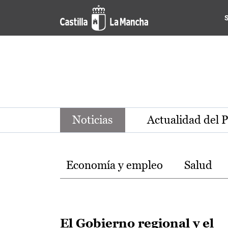
Noticias de la región de Ca
Pasar al contenido principal
Noticias
Actualidad del 
Temas
Economía y empleo
Salud
El Gobierno regional y el