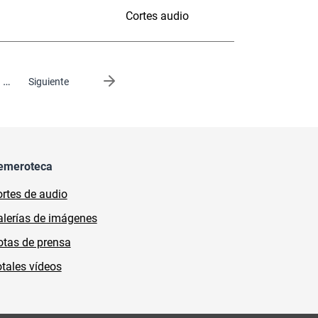
Cortes audio
…
Siguiente página
Siguiente
emeroteca
rtes de audio
lerías de imágenes
tas de prensa
tales vídeos