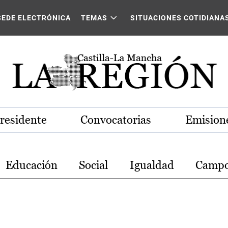
stilla-La Mancha
SEDE ELECTRÓNICA
TEMAS
SITUACIONES COTIDIANA
Presidente
Convocatorias
Emisione
Educación
Social
Igualdad
Camp