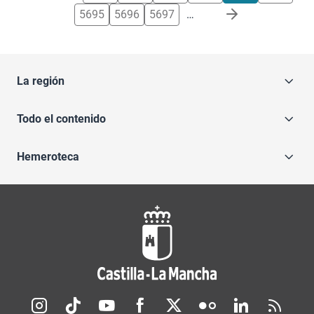
5695
5696
5697
…
La región
Todo el contenido
Hemeroteca
Redes sociales JCCM