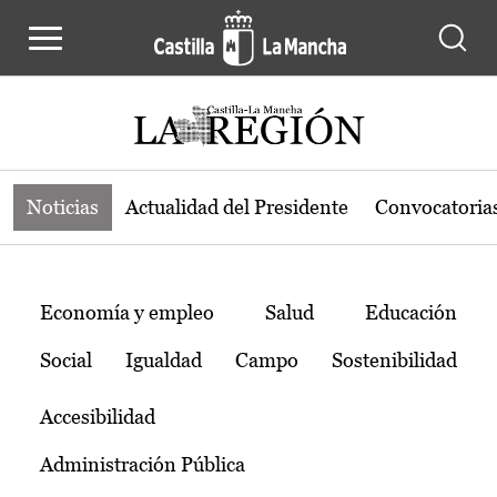
Noticias de la región de Castilla-L
Pasar al contenido principal
Noticias
Actualidad del Presidente
Convocatoria
Temas
Economía y empleo
Salud
Educación
Social
Igualdad
Campo
Sostenibilidad
Accesibilidad
Administración Pública