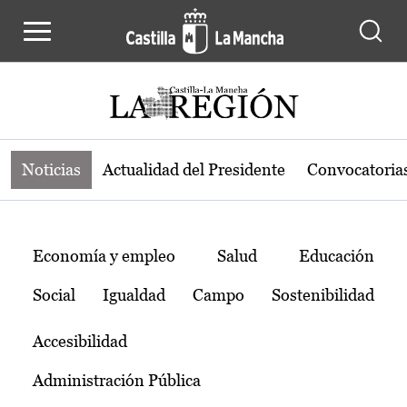
Noticias de la región de Castilla-L
Pasar al contenido principal
Noticias
Actualidad del Presidente
Convocatoria
Temas
Economía y empleo
Salud
Educación
Social
Igualdad
Campo
Sostenibilidad
Accesibilidad
Administración Pública