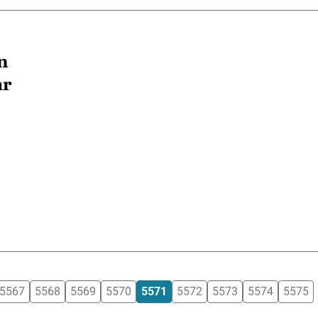
n
ar
5567
5568
5569
5570
5571
5572
5573
5574
5575