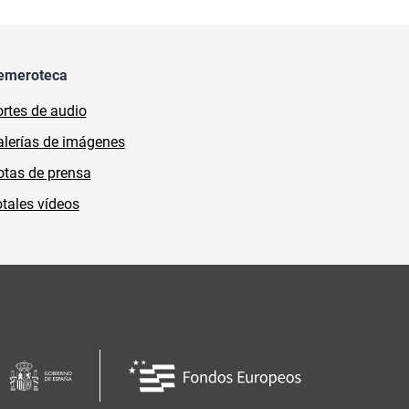
emeroteca
rtes de audio
lerías de imágenes
tas de prensa
tales vídeos