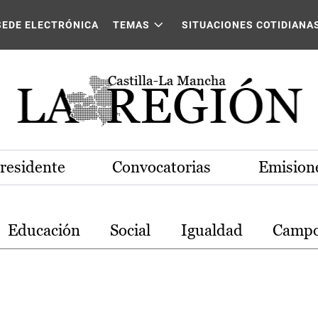
stilla-La Mancha
SEDE ELECTRÓNICA
TEMAS
SITUACIONES COTIDIANA
Presidente
Convocatorias
Emisione
Educación
Social
Igualdad
Camp