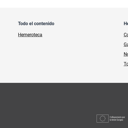
Todo el contenido
H
Hemeroteca
Co
Ga
No
To