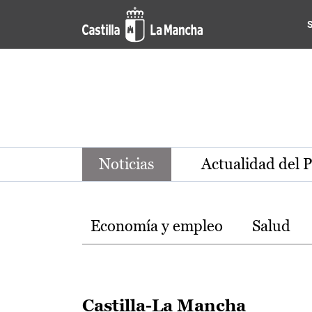
Noticias de la región de Ca
Pasar al contenido principal
Noticias
Actualidad del 
Temas
Economía y empleo
Salud
Castilla-La Mancha