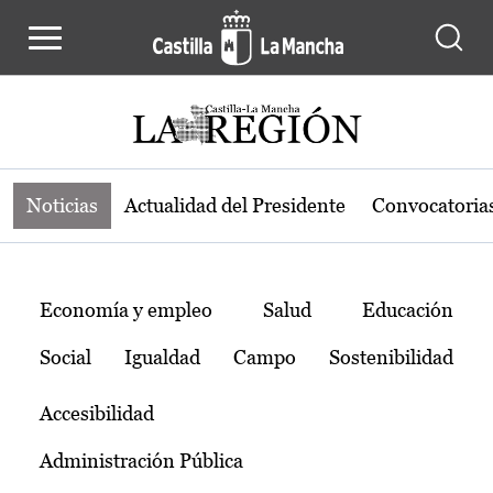
Noticias de la región de Castilla-L
Pasar al contenido principal
Noticias
Actualidad del Presidente
Convocatoria
Temas
Economía y empleo
Salud
Educación
Social
Igualdad
Campo
Sostenibilidad
Accesibilidad
Administración Pública