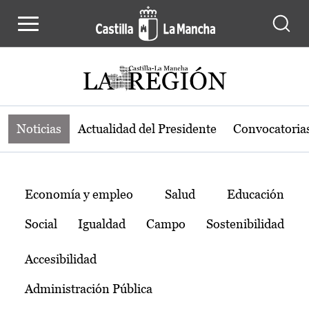
Noticias de la región de Castilla-L
Pasar al contenido principal
Noticias
Actualidad del Presidente
Convocatoria
Temas
Economía y empleo
Salud
Educación
Social
Igualdad
Campo
Sostenibilidad
Accesibilidad
Administración Pública