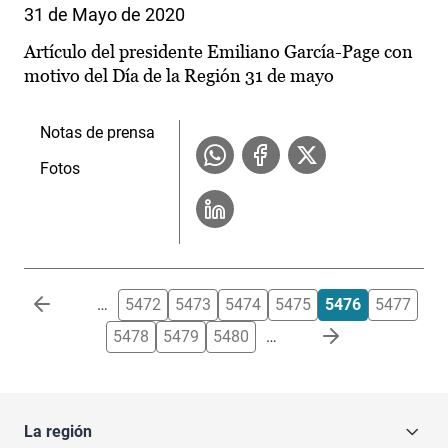
31 de Mayo de 2020
Artículo del presidente Emiliano García-Page con
motivo del Día de la Región 31 de mayo
Notas de prensa
Fotos
Paginación
…
5472
5473
5474
5475
5476
5477
5478
5479
5480
…
La región