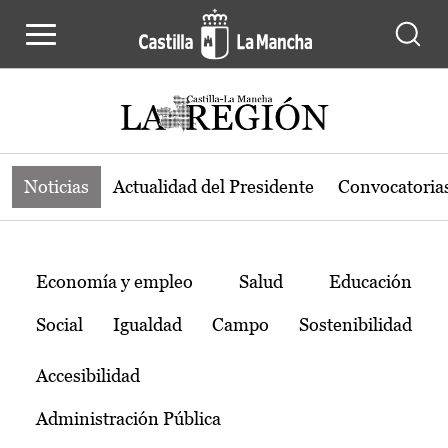
Noticias de la región de Castilla-L
Pasar al contenido principal
Noticias
Actualidad del Presidente
Convocatoria
Temas
Economía y empleo
Salud
Educación
Social
Igualdad
Campo
Sostenibilidad
Accesibilidad
Administración Pública