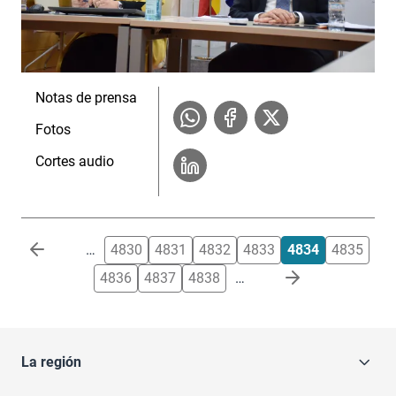
Notas de prensa
Fotos
Cortes audio
Paginación
…
4830
4831
4832
4833
4834
4835
4836
4837
4838
…
La región