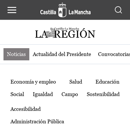
Noticias de la región de Castilla-L
Pasar al contenido principal
Noticias
Actualidad del Presidente
Convocatoria
Temas
Economía y empleo
Salud
Educación
Social
Igualdad
Campo
Sostenibilidad
Accesibilidad
Administración Pública