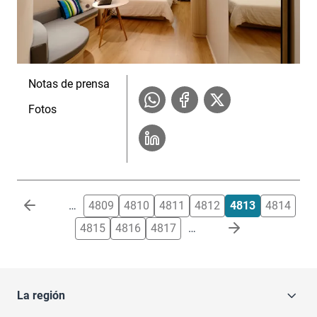
Notas de prensa
Fotos
Paginación
…
4809
4810
4811
4812
4813
4814
4815
4816
4817
…
La región