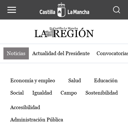
Noticias de la región de Castilla-L
Pasar al contenido principal
Noticias
Actualidad del Presidente
Convocatoria
Temas
Economía y empleo
Salud
Educación
Social
Igualdad
Campo
Sostenibilidad
Accesibilidad
Administración Pública