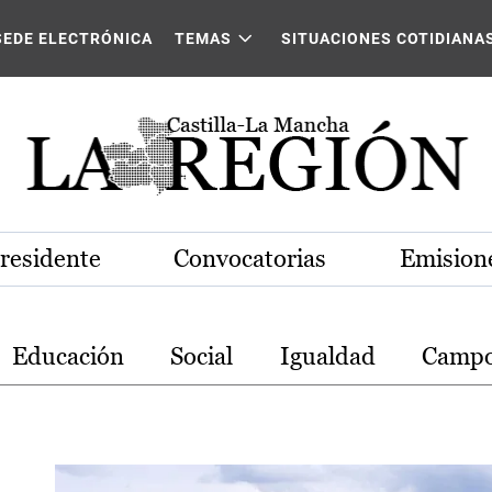
stilla-La Mancha
SEDE ELECTRÓNICA
TEMAS
SITUACIONES COTIDIANA
Presidente
Convocatorias
Emisione
Educación
Social
Igualdad
Camp