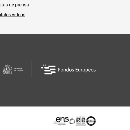
tas de prensa
tales vídeos
Certificaciones o