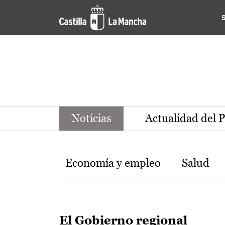
Noticias de la región de Ca
Pasar al contenido principal
Noticias
Actualidad del 
Temas
Economía y empleo
Salud
El Gobierno regional