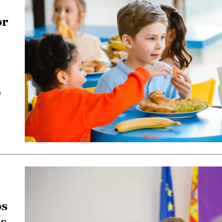
or
e
os
es