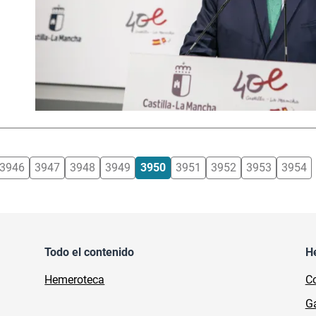
3946
3947
3948
3949
3950
3951
3952
3953
3954
Todo el contenido
H
Hemeroteca
Co
Ga