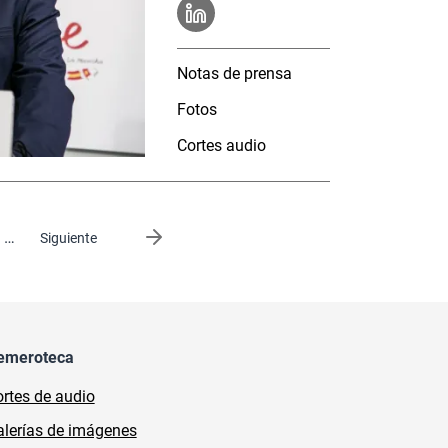
Notas de prensa
Fotos
Cortes audio
…
Siguiente página
Siguiente
emeroteca
rtes de audio
lerías de imágenes