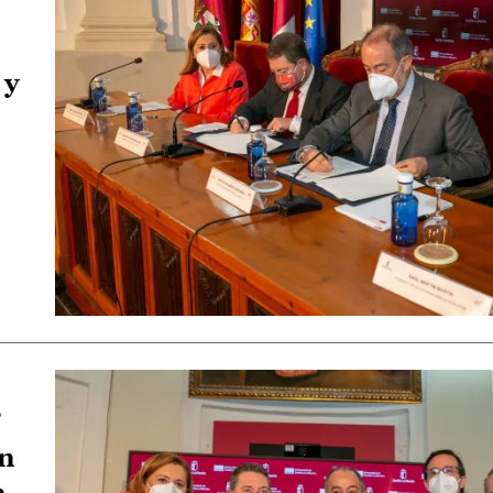
 y
”
ón
n