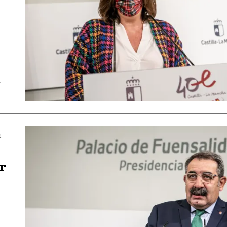
y
á
r