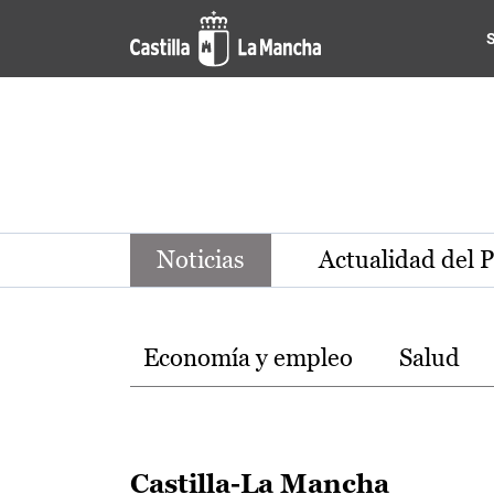
Noticias de la región de Ca
Pasar al contenido principal
Noticias
Actualidad del 
Temas
Economía y empleo
Salud
Castilla-La Mancha