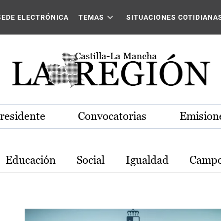
stilla-La Mancha
SEDE ELECTRÓNICA
TEMAS
SITUACIONES COTIDIANA
Presidente
Convocatorias
Emisione
Educación
Social
Igualdad
Camp