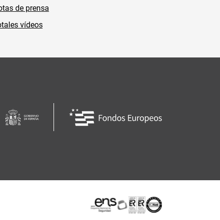
tas de prensa
tales vídeos
Certificaciones o