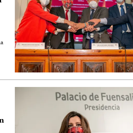
ma
ón