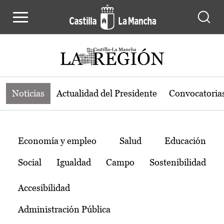
Noticias de la región de Castilla-L
Pasar al contenido principal
Noticias
Actualidad del Presidente
Convocatoria
Temas
Economía y empleo
Salud
Educación
Social
Igualdad
Campo
Sostenibilidad
Accesibilidad
Administración Pública