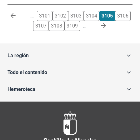
Paginación
…
3101
3102
3103
3104
3105
3106
3107
3108
3109
…
La región
Todo el contenido
Hemeroteca