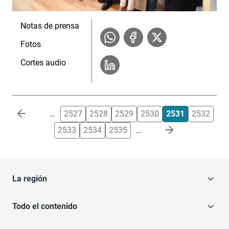
Notas de prensa
Fotos
Cortes audio
Paginación
…
2527
2528
2529
2530
2531
2532
2533
2534
2535
…
La región
Todo el contenido