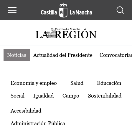
Noticias de la región de Castilla-L
Pasar al contenido principal
Noticias
Actualidad del Presidente
Convocatoria
Temas
Economía y empleo
Salud
Educación
Social
Igualdad
Campo
Sostenibilidad
Accesibilidad
Administración Pública