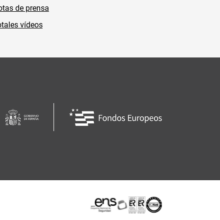
tas de prensa
tales vídeos
Certificaciones o