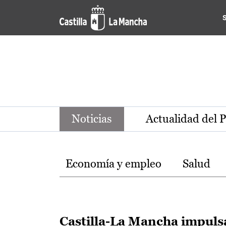
Noticias de la región de Ca
Pasar al contenido principal
Noticias
Actualidad del 
Temas
Economía y empleo
Salud
Castilla-La Mancha impuls