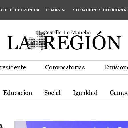
stilla-La Mancha
SEDE ELECTRÓNICA
TEMAS
SITUACIONES COTIDIANA
Presidente
Convocatorias
Emisione
Educación
Social
Igualdad
Camp
a