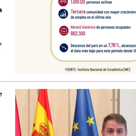
a
a
o
e