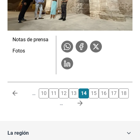
Notas de prensa
Fotos
Paginación
…
10
11
12
13
14
15
16
17
18
…
La región