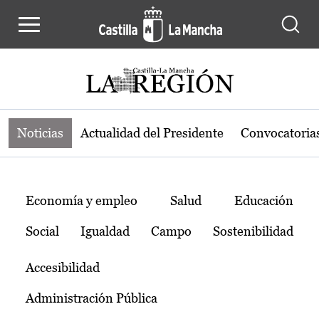
Noticias de la región de Castilla-L
Pasar al contenido principal
Noticias
Actualidad del Presidente
Convocatoria
Temas
Economía y empleo
Salud
Educación
Social
Igualdad
Campo
Sostenibilidad
Accesibilidad
Administración Pública