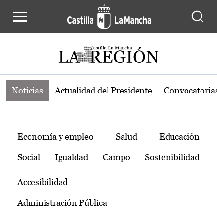
Noticias de la región de Castilla-L
Pasar al contenido principal
Noticias
Actualidad del Presidente
Convocatoria
Temas
Economía y empleo
Salud
Educación
Social
Igualdad
Campo
Sostenibilidad
Accesibilidad
Administración Pública